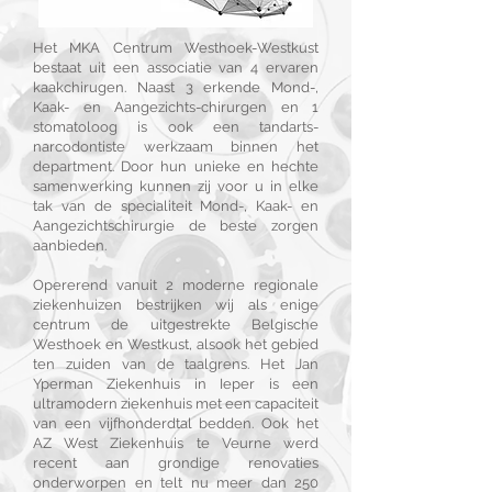
Het MKA Centrum Westhoek-Westkust
bestaat uit een associatie van 4 ervaren
kaakchirugen. Naast 3 erkende Mond-,
Kaak- en Aangezichts-chirurgen en 1
stomatoloog is ook een tandarts-
narcodontiste werkzaam binnen het
department. Door hun unieke en hechte
samenwerking kunnen zij voor u in elke
tak van de specialiteit Mond-, Kaak- en
Aangezichtschirurgie de beste zorgen
aanbieden.
Opererend vanuit 2 moderne regionale
ziekenhuizen bestrijken wij als enige
centrum de uitgestrekte Belgische
Westhoek en Westkust, alsook het gebied
ten zuiden van de taalgrens. Het Jan
Yperman Ziekenhuis in Ieper is een
ultramodern ziekenhuis met een capaciteit
van een vijfhonderdtal bedden. Ook het
AZ West Ziekenhuis te Veurne werd
recent aan grondige renovaties
onderworpen en telt nu meer dan 250