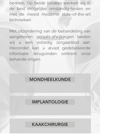
bedden. Op beide locaties werken wij in
de best mogelijke omstandig-heden en
met de meest moderne state-of-the-art
technieken.
Met uitzondering van de behandeling van
aangeboren gelaats-afwijkingen bieden
wij u een volledig zorgaanbod aan.
Hieronder kan u alvast gedetailleerde
informatie terugvinden omtrent onze
behande-lingen.
MONDHEELKUNDE
IMPLANTOLOGIE
KAAKCHIRURGIE