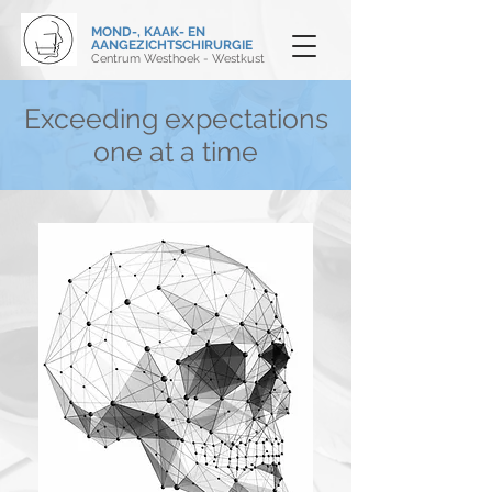
MOND-, KAAK- EN
AANGEZICHTSCHIRURGIE
Centrum Westhoek - Westkust
Exceeding expectations
one at a time