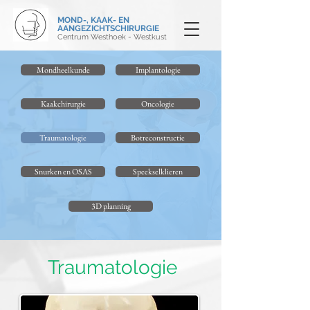
MOND-, KAAK- EN
AANGEZICHTSCHIRURGIE
Centrum Westhoek - Westkust
Mondheelkunde
Implantologie
Kaakchirurgie
Oncologie
Traumatologie
Botreconstructie
Snurken en OSAS
Speekselklieren
3D planning
Traumatologie