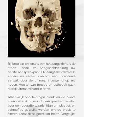
Bij breuken en letsels van het aangezicht is de
Mond-, Kaak- en Aangezichtschirurg uw
eerste aanspreekpunt. Elk aangezichtsletsel is
anders en vereist daarom een individuele
aanpak door de chirurg, afgestemd op uw
noden. Herstel van functie en esthetiek gaan
hierbij uiteraard hand in hand.
Afhankelijk van het type breuk en de plaats
waar deze zich bevindt, kan gekozen worden
voor een operatie waarbij titanium plaatjes en
schroefjes gebruikt worden om de breuk te
fixeren zodat deze goed kan helen. Dergelijke