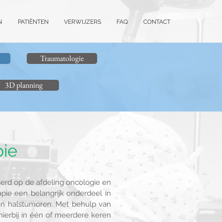
N
PATIËNTEN
VERWIJZERS
FAQ
CONTACT
Traumatologie
3D planning
ie
erd op de afdeling oncologie en
apie een belangrijk onderdeel in
en halstumoren. Met behulp van
ierbij in één of meerdere keren