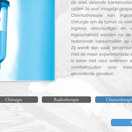
de snel delende kankercell
cellen zo veel mogelijk gesp
Chemotherapie kan ingez
chirurgie om de tumor zo veel
ingreep eenvoudiger en v
ingeschakeld worden na de
resterende kankercellen op 
Zij wordt dan vaak gecombin
met de meer experimentele 
is zeker niet voor iedereen 
voorbehouden voor meer
gevorderde gevallen.
Chirurgie
Radiotherapie
Chemotherapi
 12, B-8900 Ieper - AZ West, Ieperse Steenweg 100, B-8630 Veurne
tkust