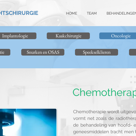
HTSCHIRURGIE
HOME
TEAM
BEHANDELINGE
Implantologie
Kaakchirurgie
Oncologie
tie
Snurken en OSAS
Speekselklieren
Chemotherap
Chemotherapie wordt uitgevo
vormt net zoals de radiother
de behandeling van hoofd- 
geneesmiddelen tracht men h