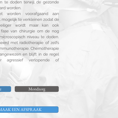
en te doden terwijl de gezonde
aard worden.
et worden voorafgaand aan
 mogelijk te verkleinen zodat de
eiliger wordt maar kan ook
 fase van chirurgie om de nog
microscopisch niveau te doden.
eerd met radiotherapie of zelfs
immunotherapie. Chemotherapie
aangewezen en blijft in de regel
 agressief verlopende of
e
Mondzorg
MAAK EEN AFSPRAAK