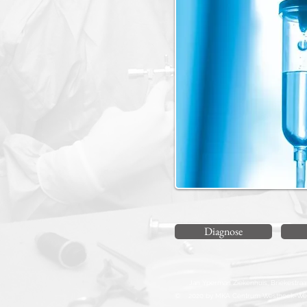
Diagnose
Jan Yperman Ziekenhuis, Briekestraat
© 2020 by MKA Centrum Westhoek-Wes